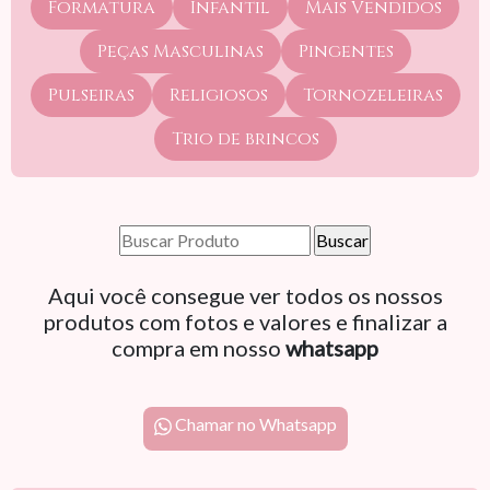
Formatura
Infantil
Mais Vendidos
Peças Masculinas
Pingentes
Pulseiras
Religiosos
Tornozeleiras
Trio de brincos
Aqui você consegue ver todos os nossos
produtos com fotos e valores e finalizar a
compra em nosso
whatsapp
Chamar no Whatsapp