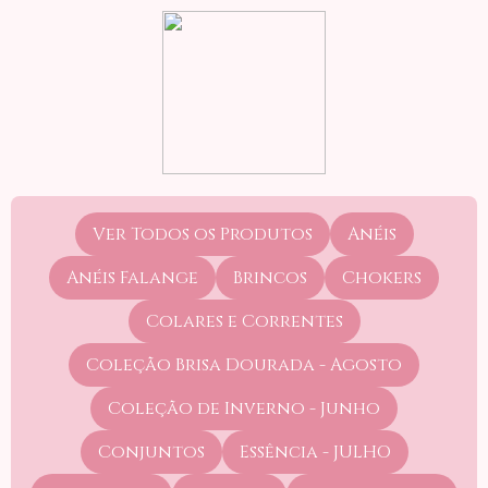
Ver Todos os Produtos
Anéis
Anéis Falange
Brincos
Chokers
Colares e Correntes
Coleção Brisa Dourada - Agosto
Coleção de Inverno - Junho
Conjuntos
Essência - JULHO