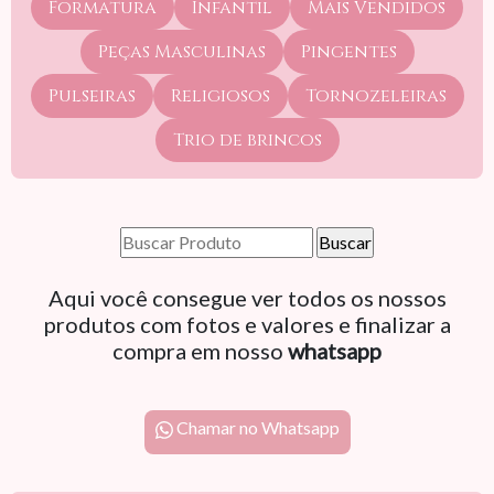
Formatura
Infantil
Mais Vendidos
Peças Masculinas
Pingentes
Pulseiras
Religiosos
Tornozeleiras
Trio de brincos
Aqui você consegue ver todos os nossos
produtos com fotos e valores e finalizar a
compra em nosso
whatsapp
Chamar no Whatsapp