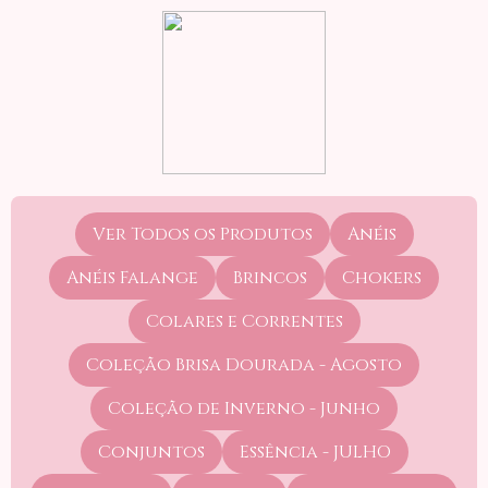
Ver Todos os Produtos
Anéis
Anéis Falange
Brincos
Chokers
Colares e Correntes
Coleção Brisa Dourada - Agosto
Coleção de Inverno - Junho
Conjuntos
Essência - JULHO