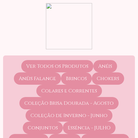
Ver Todos os Produtos
Anéis
Anéis Falange
Brincos
Chokers
Colares e Correntes
Coleção Brisa Dourada - Agosto
Coleção de Inverno - Junho
Conjuntos
Essência - JULHO