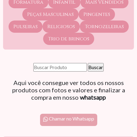
Formatura
Infantil
Mais Vendidos
Peças Masculinas
Pingentes
Pulseiras
Religiosos
Tornozeleiras
Trio de brincos
Aqui você consegue ver todos os nossos
produtos com fotos e valores e finalizar a
compra em nosso
whatsapp
Chamar no Whatsapp