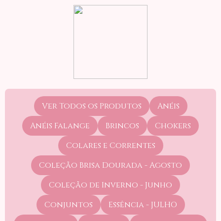
Ver Todos os Produtos
Anéis
Anéis Falange
Brincos
Chokers
Colares e Correntes
Coleção Brisa Dourada - Agosto
Coleção de Inverno - Junho
Conjuntos
Essência - JULHO