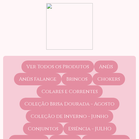
Ver Todos os Produtos
Anéis
Anéis Falange
Brincos
Chokers
Colares e Correntes
Coleção Brisa Dourada - Agosto
Coleção de Inverno - Junho
Conjuntos
Essência - JULHO