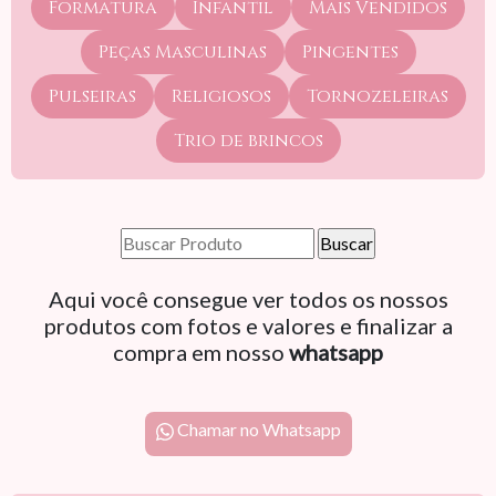
Formatura
Infantil
Mais Vendidos
Peças Masculinas
Pingentes
Pulseiras
Religiosos
Tornozeleiras
Trio de brincos
Aqui você consegue ver todos os nossos
produtos com fotos e valores e finalizar a
compra em nosso
whatsapp
Chamar no Whatsapp