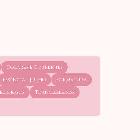
Colares e Correntes
Essência - JULHO
Formatura
eligiosos
Tornozeleiras