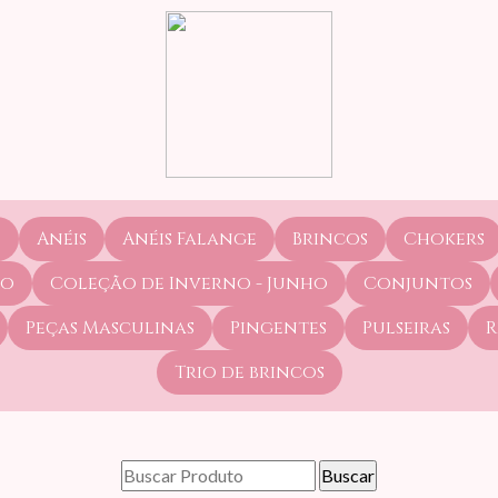
s
Anéis
Anéis Falange
Brincos
Chokers
to
Coleção de Inverno - Junho
Conjuntos
Peças Masculinas
Pingentes
Pulseiras
R
Trio de brincos